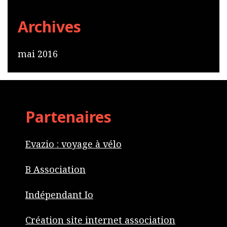
r
c
Archives
h
f
mai 2016
o
r
:
Partenaires
Evazio : voyage à vélo
B Association
Indépendant Io
Création site internet association