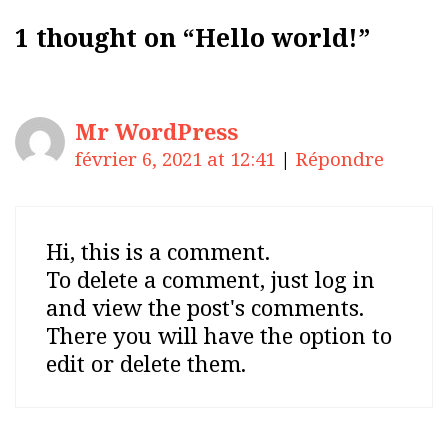
e
1 thought on “
Hello world!
”
g
o
r
Mr WordPress
i
e
février 6, 2021 at 12:41
|
Répondre
s
Hi, this is a comment.
To delete a comment, just log in
and view the post's comments.
There you will have the option to
edit or delete them.