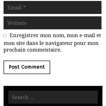
m
E
e
m
a
W
i
e
l
b
Enregistrer mon nom, mon e-mail et
s
mon site dans le navigateur pour mon
i
prochain commentaire.
t
e
S
e
a