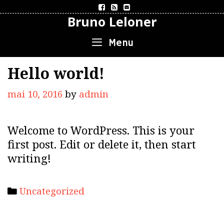
Skip
Bruno Leloner
to
content
Menu
Hello world!
mai 10, 2016
by
admin
Welcome to WordPress. This is your
first post. Edit or delete it, then start
writing!
C
Uncategorized
a
t