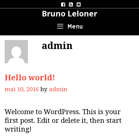
Skip
Bruno Leloner
to
content
Menu
admin
Hello world!
mai 10, 2016
by
admin
Welcome to WordPress. This is your
first post. Edit or delete it, then start
writing!